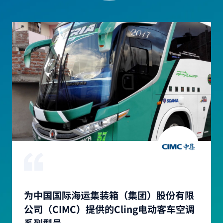
为中国国际海运集装箱（集团）股份有限
中车股份有限公司（CRRC）的Cling电池
为海格客车有限公司提供的Cling电动客车
Cling Engine客车空调已安装在
在Busscar巴士上安装传统巴士空调
Cling与Firo Star Plus合作，为厄瓜多尔
莫达萨公交车上已安装了Cling电动空调
公司（CIMC）提供的Cling电动客车空调
热管理系统
空调
Marcopolo客车上
巴士公司提供巴士空调
自2017年起，Busscar巴士上已安装了空调.
莫达萨和克林格已经合作了很长时间。克林格不仅