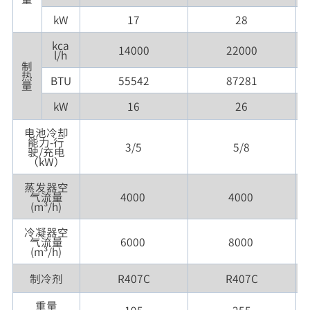
kW
17
28
kca
14000
22000
l/h
制
热
BTU
55542
87281
量
kW
16
26
电池冷却
能力-行
3/5
5/8
驶/充电
（kW）
蒸发器空
气流量
4000
4000
(m³/h)
冷凝器空
气流量
6000
8000
(m³/h)
制冷剂
R407C
R407C
重量