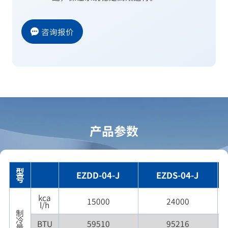
咨询报价
产品参数
型
EZDD-04-J
EZDS-04-J
号
kca
15000
24000
l/h
制
冷
BTU
59510
95216
量