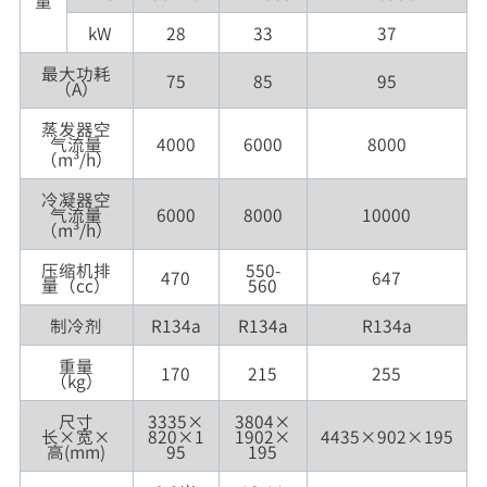
量
kW
28
33
37
最大功耗
75
85
95
（A）
蒸发器空
气流量
4000
6000
8000
（m³/h）
冷凝器空
气流量
6000
8000
10000
（m³/h）
压缩机排
550-
470
647
量（cc）
560
制冷剂
R134a
R134a
R134a
重量
170
215
255
（kg）
尺寸
3335×
3804×
长×宽×
820×1
1902×
4435×902×195
高(mm)
95
195