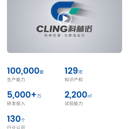
100,000
129
套
项
生产能力
知识产权
5,000
+
2,200
万
㎡
研发投入
试验能力
130
个
行业认可