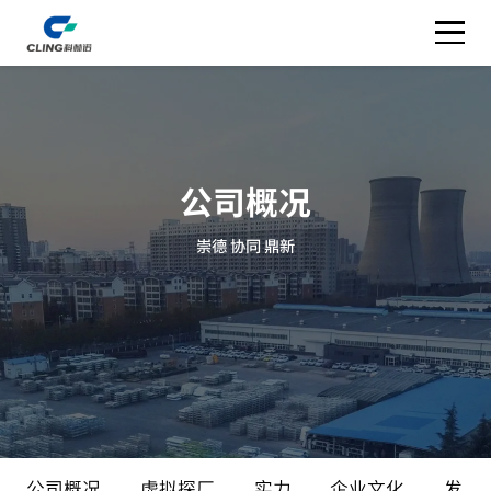
公司概况
崇德 协同 鼎新
公司概况
虚拟探厂
实力
企业文化
发展