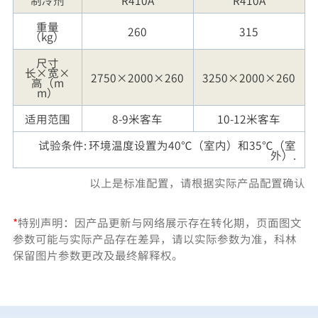
制冷剂
R410A
R410A
重量
260
315
（kg）
尺寸
长×宽×
2750×2000×260
3250×2000×260
高（m
m）
适用范围
8-9米客车
10-12米客车
试验条件: 环境温度设置为40℃（室内）和35℃（室
外）.
以上是标准配置，请根据实际产品配置确认
*
特别声明：因产品更新与网络展示存在转化期，页面图文
参数可能与实际产品存在差异，请以实际参数为准，科林
保留图片参数更改及最终解释权。