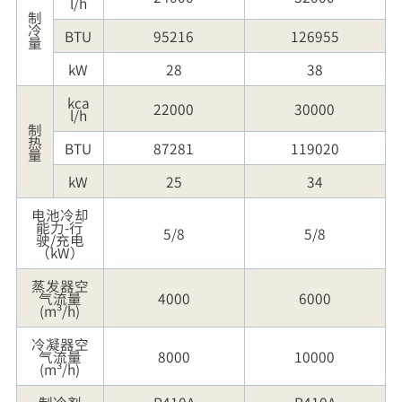
l/h
制
冷
BTU
95216
126955
量
kW
28
38
kca
22000
30000
l/h
制
热
BTU
87281
119020
量
kW
25
34
电池冷却
能力-行
5/8
5/8
驶/充电
（kW）
蒸发器空
气流量
4000
6000
(m³/h)
冷凝器空
气流量
8000
10000
(m³/h)