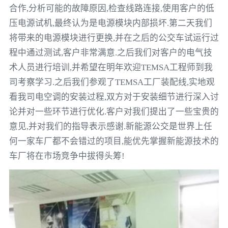
合作
,
分析可能的故障原因
,
检查线路连接
,
使用客户的低
压电源试机
,
最终认为是电源模块内部损坏
.
第二天我们
将带来的电源模块进行更换
,
并在之后的公交车试运行过
程中通过测试
,
客户非常满意
.
之后我们对客户的电气技
术人员进行培训
,
并希望在明年欢迎
TEMSA
工程师到我
司考察学习
.
之后我们参观了
TEMSA
工厂装配线
,
实地观
看我司电空调的安装过程
,
双方对于安装细节进行深入讨
论并对一些环节进行优化
.
客户对我们提出了一些宝贵的
意见
,
并对我们的指导表示感谢
.
新能源公交是世界上任
何一家车厂都不会错过的项目
,
能优先掌握新能源技术的
车厂将在市场竞争中拔得头筹
!