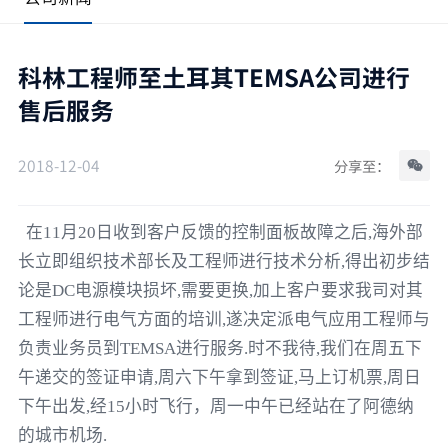
科林工程师至土耳其TEMSA公司进行
售后服务
2018-12-04
分享至：
在
11
月
20
日收到客户反馈的控制面板故障之后
,
海外部
长立即组织技术部长
及
工程师进行技术分析
,
得出初步结
论是
DC
电源模块损坏
,
需要更换
,
加上客户要求我司对其
工程师进行电气方面的培训
,
遂决定派电气应用工程师与
负责业务员到
TEMSA
进行服务
.
时不我待
,
我们在周五下
午递交的签证申请
,
周六下午拿到签证
,
马上订机票
,
周日
下午出发
,
经
15
小时飞行，周一中午已经站在了阿德纳
的城市机场
.